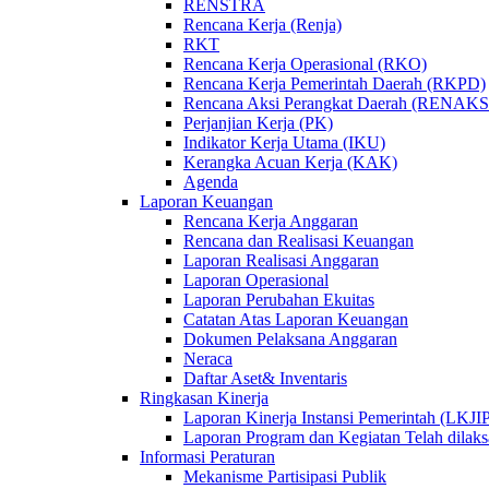
RENSTRA
Rencana Kerja (Renja)
RKT
Rencana Kerja Operasional (RKO)
Rencana Kerja Pemerintah Daerah (RKPD)
Rencana Aksi Perangkat Daerah (RENAKS
Perjanjian Kerja (PK)
Indikator Kerja Utama (IKU)
Kerangka Acuan Kerja (KAK)
Agenda
Laporan Keuangan
Rencana Kerja Anggaran
Rencana dan Realisasi Keuangan
Laporan Realisasi Anggaran
Laporan Operasional
Laporan Perubahan Ekuitas
Catatan Atas Laporan Keuangan
Dokumen Pelaksana Anggaran
Neraca
Daftar Aset& Inventaris
Ringkasan Kinerja
Laporan Kinerja Instansi Pemerintah (LKJI
Laporan Program dan Kegiatan Telah dilak
Informasi Peraturan
Mekanisme Partisipasi Publik